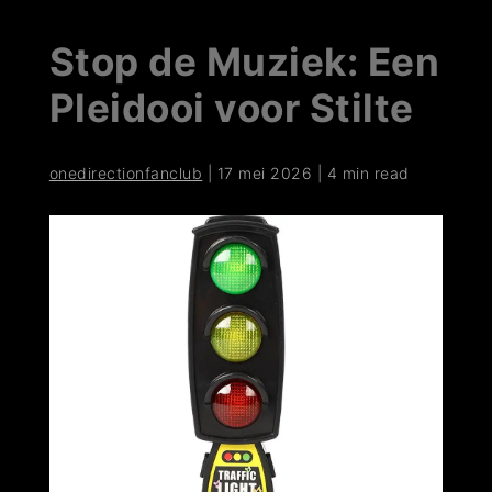
Stop de Muziek: Een
Pleidooi voor Stilte
onedirectionfanclub
|
17 mei 2026
|
4 min read