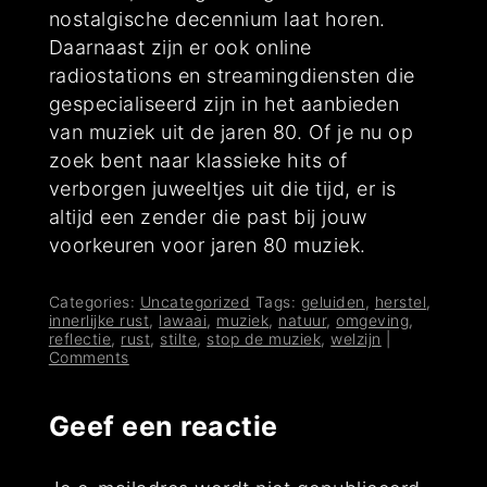
nostalgische decennium laat horen.
Daarnaast zijn er ook online
radiostations en streamingdiensten die
gespecialiseerd zijn in het aanbieden
van muziek uit de jaren 80. Of je nu op
zoek bent naar klassieke hits of
verborgen juweeltjes uit die tijd, er is
altijd een zender die past bij jouw
voorkeuren voor jaren 80 muziek.
Categories:
Uncategorized
Tags:
geluiden
,
herstel
,
innerlijke rust
,
lawaai
,
muziek
,
natuur
,
omgeving
,
reflectie
,
rust
,
stilte
,
stop de muziek
,
welzijn
|
Comments
Geef een reactie