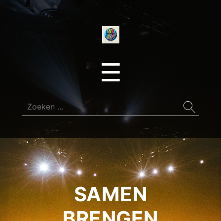
onedirectionfan
Menu
☰
Zoeken
naar:
SAMEN
BRENGEN