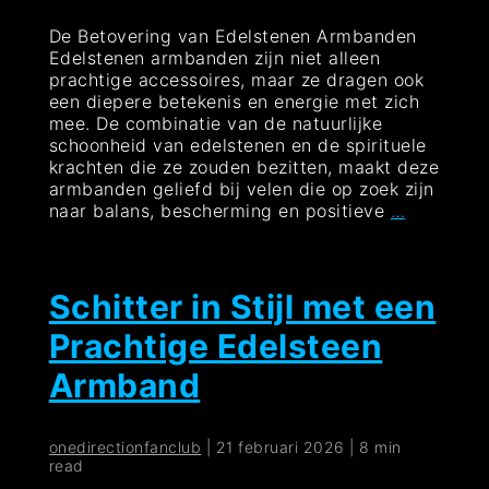
De Betovering van Edelstenen Armbanden
Edelstenen armbanden zijn niet alleen
prachtige accessoires, maar ze dragen ook
een diepere betekenis en energie met zich
mee. De combinatie van de natuurlijke
schoonheid van edelstenen en de spirituele
krachten die ze zouden bezitten, maakt deze
armbanden geliefd bij velen die op zoek zijn
Prachtige
naar balans, bescherming en positieve
…
Energie:
De
Magie
van
Schitter in Stijl met een
de
Prachtige Edelsteen
Edelsten
Armband
Armband
onedirectionfanclub
|
21 februari 2026
|
8 min
read