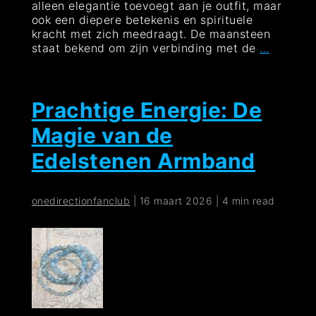
alleen elegantie toevoegt aan je outfit, maar
ook een diepere betekenis en spirituele
kracht met zich meedraagt. De maansteen
Betover
staat bekend om zijn verbinding met de
…
schoonh
van
de
maanst
Prachtige Energie: De
armban
Magie van de
Edelstenen Armband
onedirectionfanclub
|
16 maart 2026
|
4 min read