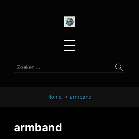
onedirectionfan
Menu
☰
Zoeken
naar:
Home
→
armband
armband