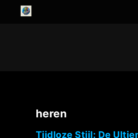
onedirectionfanclub.nl
heren
Tijdloze Stijl: De Ult