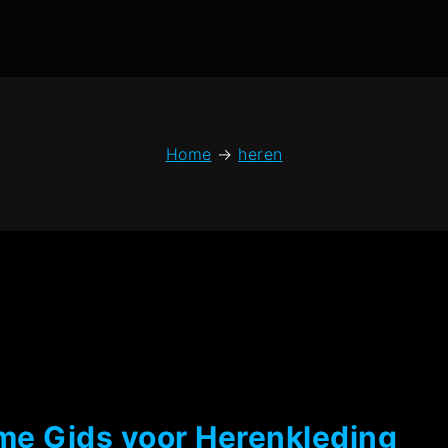
Home
→
heren
ieme Gids voor Herenkleding