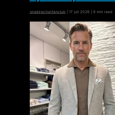
onedirectionfanclub
|
17 juli 2026
|
9 min read