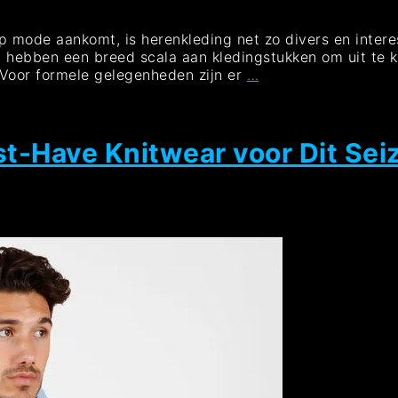
op mode aankomt, is herenkleding net zo divers en inter
n hebben een breed scala aan kledingstukken om uit te kie
Trendy
t Voor formele gelegenheden zijn er
…
Herenkleren:
Stijlvolle
Mode
voor
st-Have Knitwear voor Dit Sei
Mannen