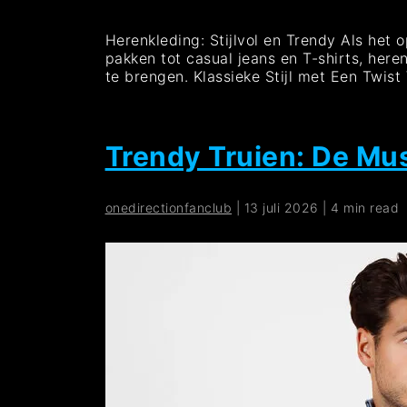
Herenkleding: Stijlvol en Trendy Als het 
pakken tot casual jeans en T-shirts, here
te brengen. Klassieke Stijl met Een Twis
Trendy Truien: De Mu
onedirectionfanclub
|
13 juli 2026
|
4 min read