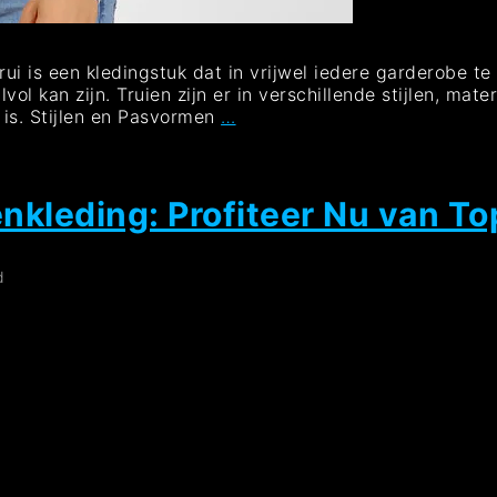
ui is een kledingstuk dat in vrijwel iedere garderobe te 
lvol kan zijn. Truien zijn er in verschillende stijlen, ma
Trendy
 is. Stijlen en Pasvormen
…
Truien:
De
Must-
Have
nkleding: Profiteer Nu van To
Knitwear
voor
Dit
d
Seizoen