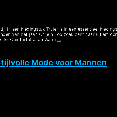
tijl in één kledingstuk Truien zijn een essentieel kleding
den van het jaar. Of je nu op zoek bent naar ultiem comfo
Trendy
mode. Comfortabel en Warm
…
Truien:
Comfortabel
en
Stijlvol
tijlvolle Mode voor Mannen
de
Koude
Tegemoet