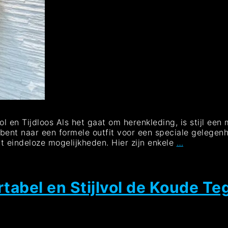
l en Tijdloos Als het gaat om herenkleding, is stijl een
 bent naar een formele outfit voor een speciale gelegenh
Tijdloze
 eindeloze mogelijkheden. Hier zijn enkele
…
Stijl:
De
Ultieme
Gids
tabel en Stijlvol de Koude T
voor
Herenkledi