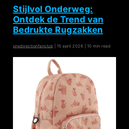
Stijlvol Onderweg:
Ontdek de Trend van
Bedrukte Rugzakken
onedirectionfanclub
|
15 april 2026
|
10 min read