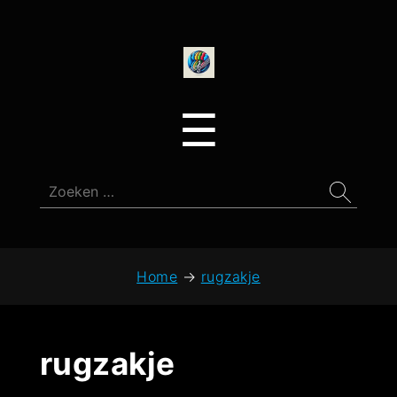
onedirectionfan
Menu
☰
Zoeken
naar:
Home
→
rugzakje
rugzakje