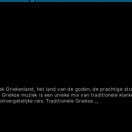
 Griekenland, het land van de goden, de prachtige stra
 Griekse muziek is een unieke mix van traditionele klank
Betoverende
nvergetelijke reis. Traditionele Griekse
…
Klanken:
De
Magie
van
Griekse