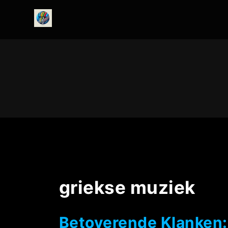
onedirectionfanclub.nl
griekse muziek
Betoverende Klanken: