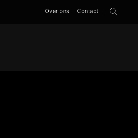
Zoeken
Over ons
Contact
naar:
k