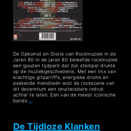
De Opkomst en Glorie van Rockmuziek in de
Jaren 80 In de jaren 80 beleefde rockmuziek
een gouden tijdperk dat zijn stempel drukte
op de muziekgeschiedenis. Met een mix van
krachtige gitaarriffs, energieke drums en
pakkende melodieën wist de rockscene van
dit decennium een onuitwisbare indruk
achter te laten. Een van de meest iconische
De
bands
…
Gouden
Tijd
van
Rockmuziek
De Tijdloze Klanken
in