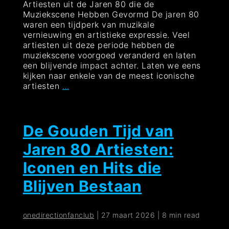
Artiesten uit de Jaren 80 die de
Muziekscene Hebben Gevormd De jaren 80
waren een tijdperk van muzikale
vernieuwing en artistieke expressie. Veel
artiesten uit deze periode hebben de
muziekscene voorgoed veranderd en laten
een blijvende impact achter. Laten we eens
kijken naar enkele van de meest iconische
Iconische
artiesten
…
Artiesten
uit
de
Jaren
De Gouden Tijd van
80:
Jaren 80 Artiesten:
Muzikale
Tijdloosheid
Iconen en Hits die
en
Onvergetelijke
Blijven Bestaan
Hits
onedirectionfanclub
|
27 maart 2026
|
8 min read