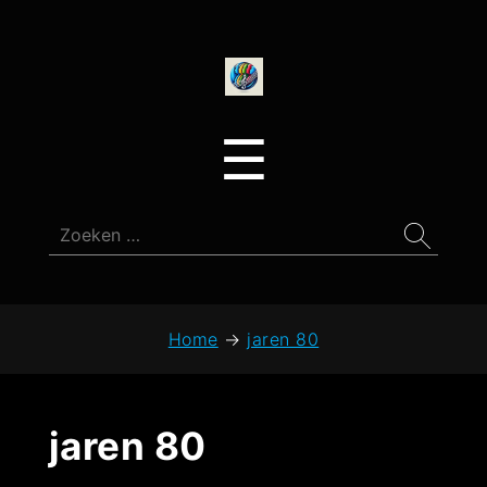
onedirectionfan
Menu
☰
Zoeken
naar:
Home
→
jaren 80
jaren 80