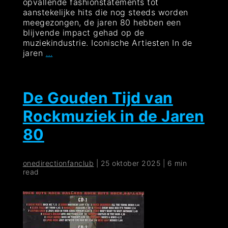
opvallende fashionstatements tot
aanstekelijke hits die nog steeds worden
meegezongen, de jaren 80 hebben een
blijvende impact gehad op de
muziekindustrie. Iconische Artiesten In de
De
jaren
…
Gouden
Tijd
van
Jaren
De Gouden Tijd van
80
Rockmuziek in de Jaren
Artiesten:
Iconen
80
en
Hits
die
onedirectionfanclub
|
25 oktober 2025
|
6 min
Blijven
read
Bestaan