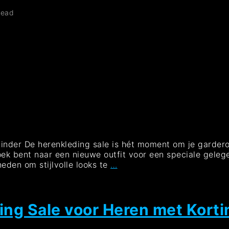
read
 Minder De herenkleding sale is hét moment om je garde
ek bent naar een nieuwe outfit voor een speciale gelegen
Grijp
heden om stijlvolle looks te
…
je
kans:
Herenkleding
Sale
ding Sale voor Heren met Korti
voor
Stijlvolle