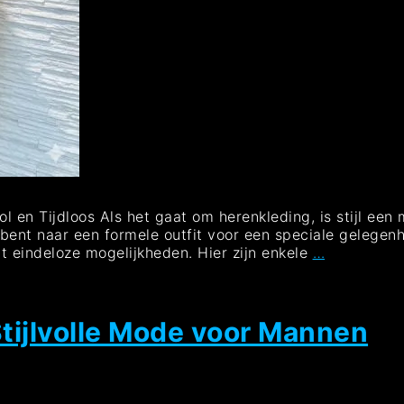
l en Tijdloos Als het gaat om herenkleding, is stijl een
 bent naar een formele outfit voor een speciale gelegenh
Tijdloze
 eindeloze mogelijkheden. Hier zijn enkele
…
Stijl:
De
Ultieme
Gids
tijlvolle Mode voor Mannen
voor
Herenkledi