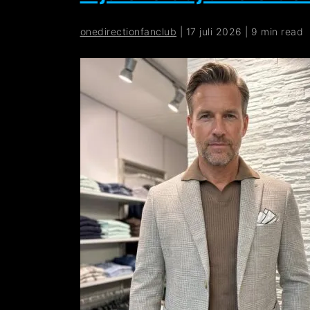
onedirectionfanclub
|
17 juli 2026
|
9 min read