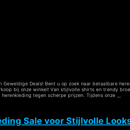
n Geweldige Deals! Bent u op zoek naar betaalbare heren
koop bij onze winkel! Van stijlvolle shirts en trendy br
Gro
 herenkleding tegen scherpe prijzen. Tijdens onze
…
Uit
Her
Prof
Nu
eding Sale voor Stijlvolle Loo
van
Top