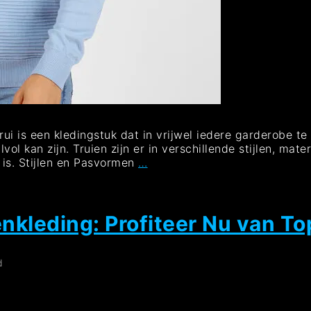
ui is een kledingstuk dat in vrijwel iedere garderobe te 
lvol kan zijn. Truien zijn er in verschillende stijlen, ma
Trendy
 is. Stijlen en Pasvormen
…
Truien:
De
Must-
Have
nkleding: Profiteer Nu van To
Knitwear
voor
Dit
d
Seizoen