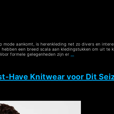
op mode aankomt, is herenkleding net zo divers en inter
n hebben een breed scala aan kledingstukken om uit te kie
Trendy
t Voor formele gelegenheden zijn er
…
Herenkleren:
Stijlvolle
Mode
voor
st-Have Knitwear voor Dit Sei
Mannen