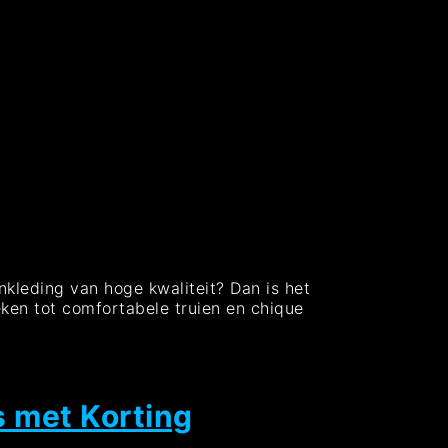
kleding van hoge kwaliteit? Dan is het
oeken tot comfortabele truien en chique
te
verkoop
enkleding:
iteer
ks met Korting
deals!