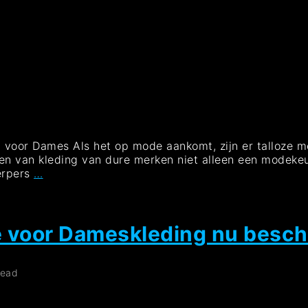
 voor Dames Als het op mode aankomt, zijn er talloze m
agen van kleding van dure merken niet alleen een modeke
Luxe
erpers
…
Dameskleding
van
Dure
Merken:
e voor Dameskleding nu besch
Stijlvol
en
Exclusief
read