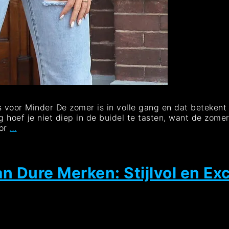
 voor Minder De zomer is in volle gang en dat betekent d
 hoef je niet diep in de buidel te tasten, want de zome
Zomerkleding
oor
…
Dames
Sale:
Profiteer
Nu
 Dure Merken: Stijlvol en Exc
van
Geweldige
Kortingen!