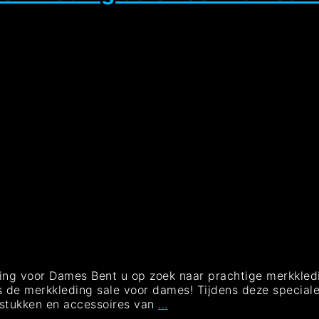
ding voor Dames Bent u op zoek naar prachtige merkkled
ens de merkkleding sale voor dames! Tijdens deze specia
Geweldige
gstukken en accessoires van
…
Deals