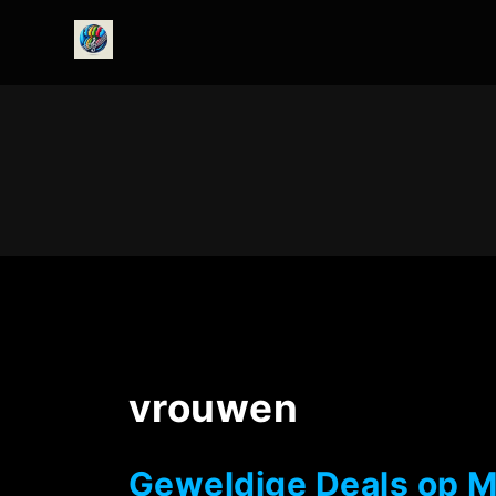
onedirectionfanclub.nl
vrouwen
Geweldige Deals op Me