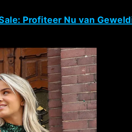
op
Merkkleding
Sale
ale: Profiteer Nu van Geweld
voor
Dames
–
Mis
het
niet!