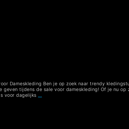
oor Dameskleding Ben je op zoek naar trendy kledingstu
te geven tijdens de sale voor dameskleding! Of je nu op 
Geweldige
s voor dagelijks
…
Deals:
Sale
voor
Dameskleding
nu