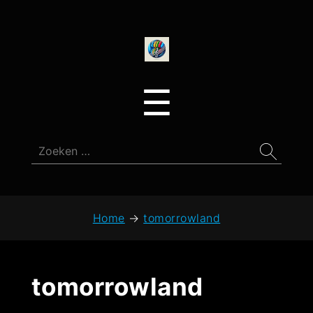
onedirectionfan
Menu
☰
Zoeken
naar:
Home
→
tomorrowland
tomorrowland