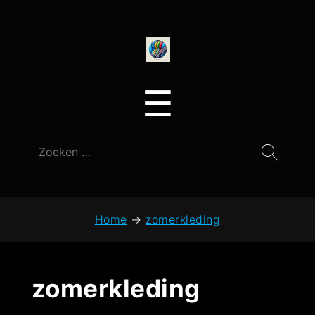
onedirectionfan
Menu
☰
Zoeken
naar:
Home
→
zomerkleding
zomerkleding