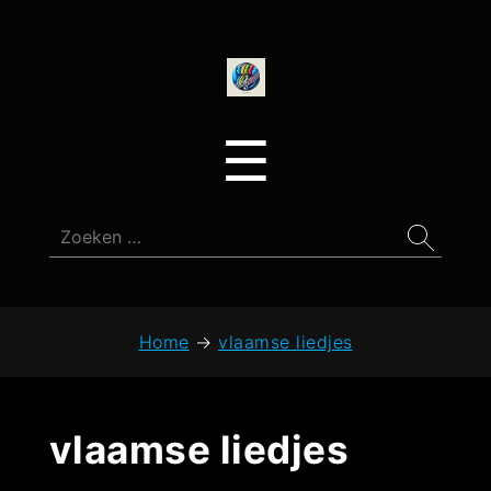
onedirectionfan
Menu
☰
Zoeken
naar:
Home
→
vlaamse liedjes
vlaamse liedjes