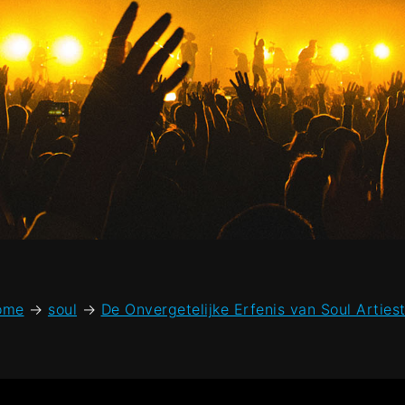
ome
→
soul
→
De Onvergetelijke Erfenis van Soul Arties