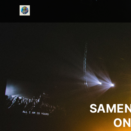
onedirectionfanclub.nl
SAMEN
ON