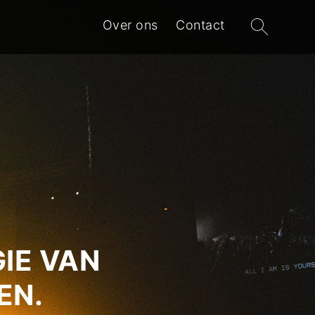
Zoeken
Over ons
Contact
naar:
IE VAN
EN.