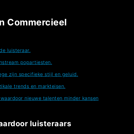
en Commercieel
e luisteraar.
nstream popartiesten.
zijn specifieke stijl en geluid.
kale trends en markteisen.
, waardoor nieuwe talenten minder kansen
ardoor luisteraars