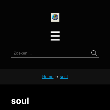
onedirectionfan
Menu
☰
Zoeken
naar:
Home
→
soul
soul