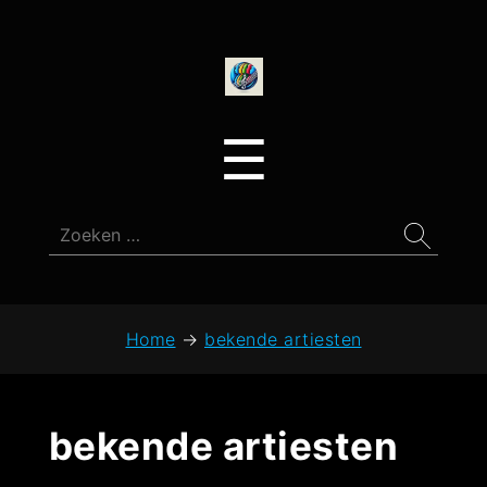
onedirectionfan
Menu
☰
Zoeken
naar:
Home
→
bekende artiesten
bekende artiesten