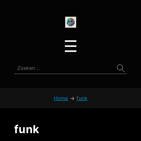
onedirectionfan
Menu
☰
Zoeken
naar:
Home
→
funk
funk