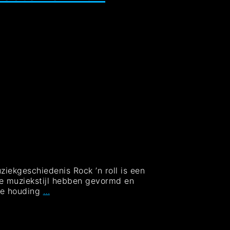
ziekgeschiedenis Rock ’n roll is een
ze muziekstijl hebben gevormd en
Iconen
se houding
…
van
de
Muziekgeschiedenis: