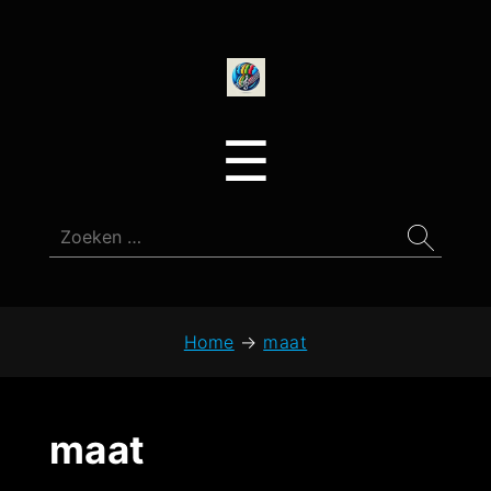
onedirectionfan
Menu
☰
Zoeken
naar:
Home
→
maat
maat