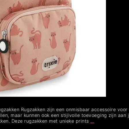
gzakken Rugzakken zijn een onmisbaar accessoire voor z
en, maar kunnen ook een stijlvolle toevoeging zijn aan j
Stijlvol
kken. Deze rugzakken met unieke prints
…
Onderweg: