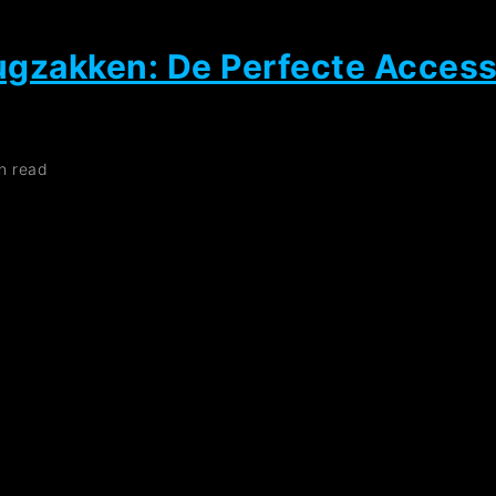
Ontdek
de
Trend
Rugzakken: De Perfecte Access
van
Bedrukte
Rugzakken
n read