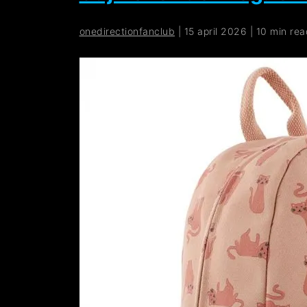
onedirectionfanclub
|
15 april 2026
|
10 min rea