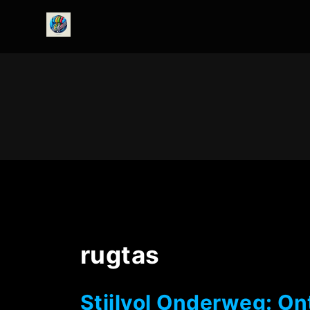
onedirectionfanclub.nl
rugtas
Stijlvol Onderweg: O