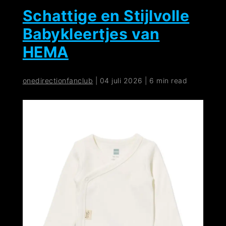
Schattige en Stijlvolle
Babykleertjes van
HEMA
onedirectionfanclub
|
04 juli 2026
|
6 min read