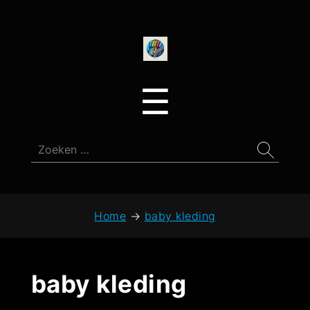
onedirectionfan
Menu
☰
Zoeken
naar:
Home
→
baby kleding
baby kleding