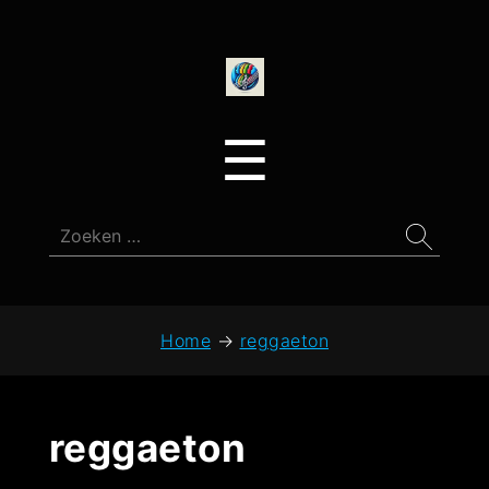
onedirectionfan
Menu
☰
Zoeken
naar:
Home
→
reggaeton
reggaeton