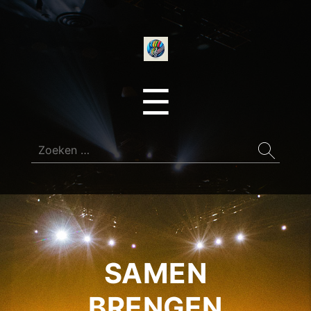
onedirectionfan
Menu
☰
Zoeken
naar:
SAMEN
BRENGEN