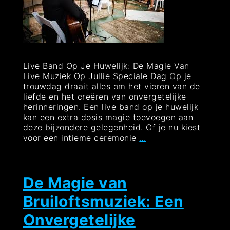
Live Band Op Je Huwelijk: De Magie Van
Live Muziek Op Jullie Speciale Dag Op je
trouwdag draait alles om het vieren van de
liefde en het creëren van onvergetelijke
herinneringen. Een live band op je huwelijk
kan een extra dosis magie toevoegen aan
deze bijzondere gelegenheid. Of je nu kiest
De
voor een intieme ceremonie
…
Magie
van
Live
Muziek
De Magie van
op
Bruiloftsmuziek: Een
Jullie
Huwelijksdag:
Onvergetelijke
Een
Live