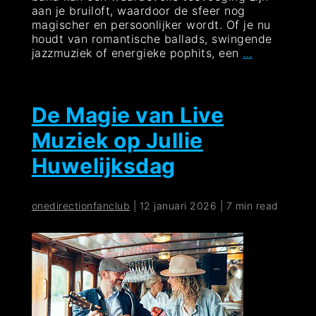
aan je bruiloft, waardoor de sfeer nog
magischer en persoonlijker wordt. Of je nu
houdt van romantische ballads, swingende
De
jazzmuziek of energieke pophits, een
…
Magie
van
Live
Muziek
De Magie van Live
op
Muziek op Jullie
Jouw
Bruiloft:
Huwelijksdag
Een
Onvergeteli
Sfeer
onedirectionfanclub
|
12 januari 2026
|
7 min read