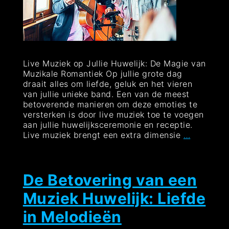
Live Muziek op Jullie Huwelijk: De Magie van
Muzikale Romantiek Op jullie grote dag
draait alles om liefde, geluk en het vieren
van jullie unieke band. Een van de meest
betoverende manieren om deze emoties te
versterken is door live muziek toe te voegen
aan jullie huwelijksceremonie en receptie.
De
Live muziek brengt een extra dimensie
…
Magie
van
Live
Muziek
De Betovering van een
op
Muziek Huwelijk: Liefde
Jullie
Huwelijk
in Melodieën