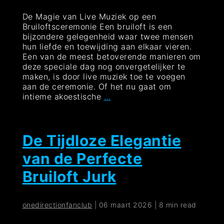
De Magie van Live Muziek op een
Bruiloftsceremonie Een bruiloft is een
bijzondere gelegenheid waar twee mensen
hun liefde en toewijding aan elkaar vieren.
Een van de meest betoverende manieren om
deze speciale dag nog onvergetelijker te
maken, is door live muziek toe te voegen
aan de ceremonie. Of het nu gaat om
Betoverende
intieme akoestische
…
live
muziek
op
jouw
De Tijdloze Elegantie
bruiloftsceremonie
van de Perfecte
Bruiloft Jurk
onedirectionfanclub
|
06 maart 2026
|
8 min read