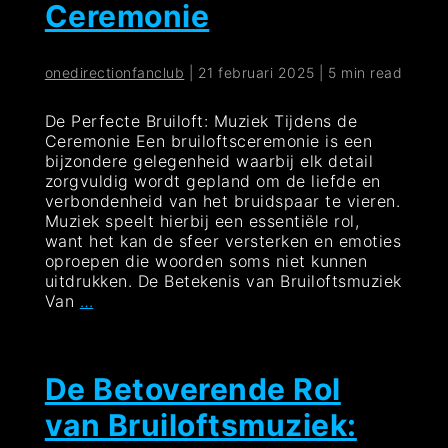
Ceremonie
Band
Maakt
Het
onedirectionfanclub
|
21 februari 2025
|
5 min read
Verschil
De Perfecte Bruiloft: Muziek Tijdens de
Ceremonie Een bruiloftsceremonie is een
bijzondere gelegenheid waarbij elk detail
zorgvuldig wordt gepland om de liefde en
verbondenheid van het bruidspaar te vieren.
Muziek speelt hierbij een essentiële rol,
want het kan de sfeer versterken en emoties
oproepen die woorden soms niet kunnen
uitdrukken. De Betekenis van Bruiloftsmuziek
De
Van
…
Magie
van
Bruiloftsmuziek:
Een
De Betoverende Rol
Onvergetelijke
van Bruiloftsmuziek:
Ceremonie