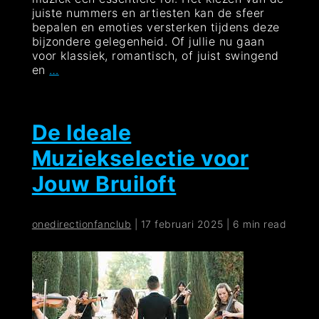
juiste nummers en artiesten kan de sfeer
bepalen en emoties versterken tijdens deze
bijzondere gelegenheid. Of jullie nu gaan
voor klassiek, romantisch, of juist swingend
De
en
…
Betoverende
Rol
van
Bruiloftsmuziek:
De Ideale
De
Muziekselectie voor
Perfecte
Toon
Jouw Bruiloft
Zetten
voor
Jullie
onedirectionfanclub
|
17 februari 2025
|
6 min read
Grote
Dag