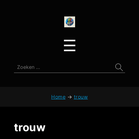
onedirectionfan
Menu
☰
Zoeken
naar:
Home
→
trouw
trouw