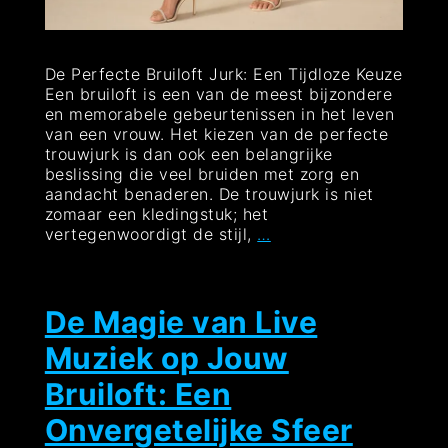
De Perfecte Bruiloft Jurk: Een Tijdloze Keuze
Een bruiloft is een van de meest bijzondere
en memorabele gebeurtenissen in het leven
van een vrouw. Het kiezen van de perfecte
trouwjurk is dan ook een belangrijke
beslissing die veel bruiden met zorg en
aandacht benaderen. De trouwjurk is niet
zomaar een kledingstuk; het
De
vertegenwoordigt de stijl,
…
Tijdloze
Elegantie
van
de
De Magie van Live
Perfecte
Muziek op Jouw
Bruiloft
Jurk
Bruiloft: Een
Onvergetelijke Sfeer