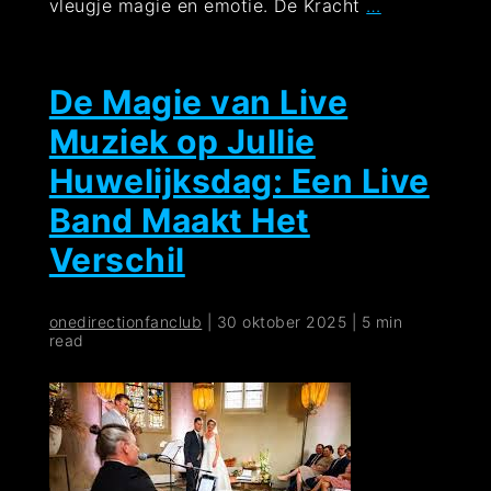
De
vleugje magie en emotie. De Kracht
…
Betovering
van
een
Muziek
De Magie van Live
Huwelijk:
Muziek op Jullie
Liefde
in
Huwelijksdag: Een Live
Melodieën
Band Maakt Het
Verschil
onedirectionfanclub
|
30 oktober 2025
|
5 min
read