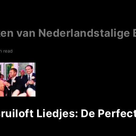
n van Nederlandstalige B
n read
ruiloft Liedjes: De Perfe