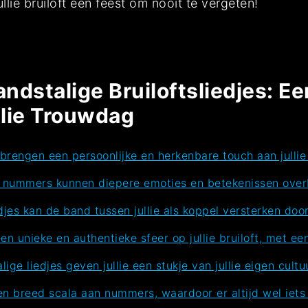
ullie bruiloft een feest om nooit te vergeten!
ndstalige Bruiloftsliedjes: Ee
llie Trouwdag
s brengen een persoonlijke en herkenbare touch aan julli
e nummers kunnen diepere emoties en betekenissen over
jes kan de band tussen jullie als koppel versterken do
n unieke en authentieke sfeer op jullie bruiloft, met een
ige liedjes geven jullie een stukje van jullie eigen cult
n breed scala aan nummers, waardoor er altijd wel iet