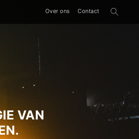
Zoeken
Over ons
Contact
naar:
IE VAN
EN.