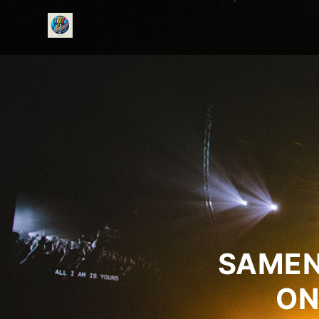
onedirectionfanclub.nl
SAMEN
ON