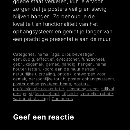
goede staat verkeren, kun je ervoor
zorgen dat je posters veilig en stevig
blijven hangen. Zo behoud je de
kwaliteit en functionaliteit van het
ophangsysteem en geniet je langer van
een prachtige presentatie aan de muur.
Categories:
hema
Tags:
clips bevestigen
,
eenvoudig
,
effectief
,
eyecatcher
,
functioneel
,
gebruiksgemak
,
gemak
,
handig
,
hangen
,
hema
,
houten latten
,
koord aan de muur hangen
,
natuurlijke uitstraling
,
ontdek
,
ontworpen voor
gemak
,
persoonlijke touch
,
poster ophangsysteem
,
poster ophangsysteem hema
,
posters
,
professionele presentatie
,
slimme systeem
,
stijlvol
design
,
stijlvol uitziend
,
stijlvolle
,
voor elke ruimte
,
warme uitstraling
|
Comments
Geef een reactie