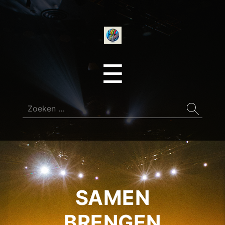
onedirectionfan
Menu
☰
Zoeken
naar:
SAMEN
BRENGEN