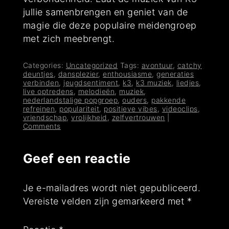
jullie samenbrengen en geniet van de
magie die deze populaire meidengroep
met zich meebrengt.
Categories:
Uncategorized
Tags:
avontuur
,
catchy
deuntjes
,
dansplezier
,
enthousiasme
,
generaties
verbinden
,
jeugdsentiment
,
k3
,
k3 muziek
,
liedjes
,
live optredens
,
melodieën
,
muziek
,
nederlandstalige popgroep
,
ouders
,
pakkende
refreinen
,
populariteit
,
positieve vibes
,
videoclips
,
vriendschap
,
vrolijkheid
,
zelfvertrouwen
|
Comments
Geef een reactie
Je e-mailadres wordt niet gepubliceerd.
Vereiste velden zijn gemarkeerd met
*