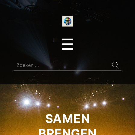
onedirectionfan
Menu
☰
Zoeken
naar:
SAMEN
BRENGEN