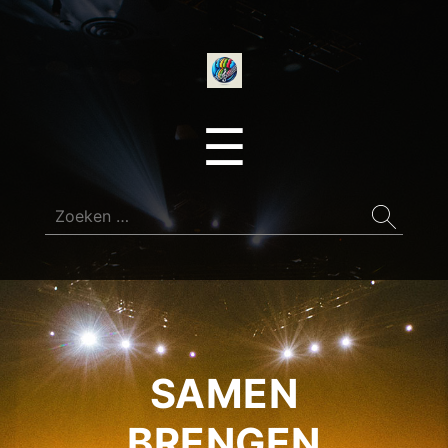
onedirectionfan
Menu
☰
Zoeken
naar:
SAMEN
BRENGEN