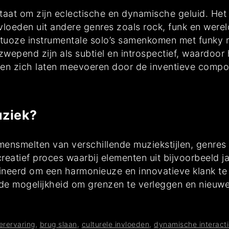
taat om zijn eclectische en dynamische geluid. Het
oeden uit andere genres zoals rock, funk en wereld
virtuoze instrumentale solo’s samenkomen met funky 
wepend zijn als subtiel en introspectief, waardoor
en zich laten meevoeren door de inventieve composi
uziek?
amensmelten van verschillende muziekstijlen, genres
creatief proces waarbij elementen uit bijvoorbeeld 
neerd om een harmonieuze en innovatieve klank te
ci de mogelijkheid om grenzen te verleggen en nieuw
erervaring
,
brug slaan
,
culturele invloeden
,
dynamische interacti