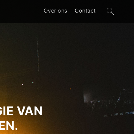
Zoeken
Over ons
Contact
naar:
IE VAN
EN.