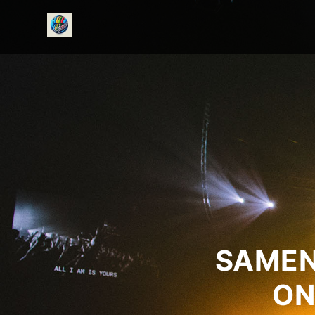
onedirectionfanclub.nl
SAMEN
ON