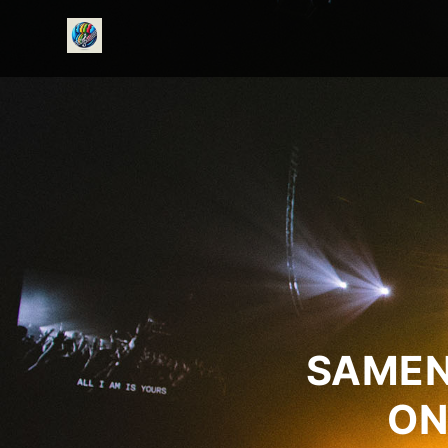
onedirectionfanclub.nl
SAMEN
ON