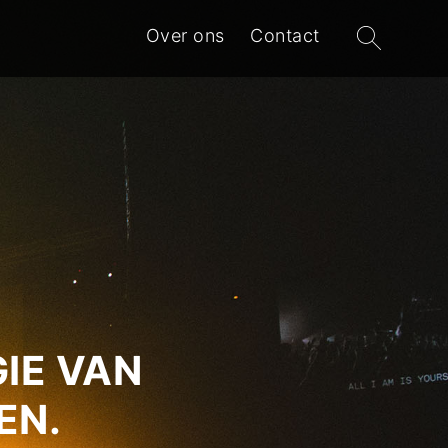
Zoeken
Over ons
Contact
naar:
IE VAN
EN.