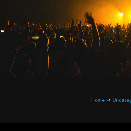
Home
→
Uncateg