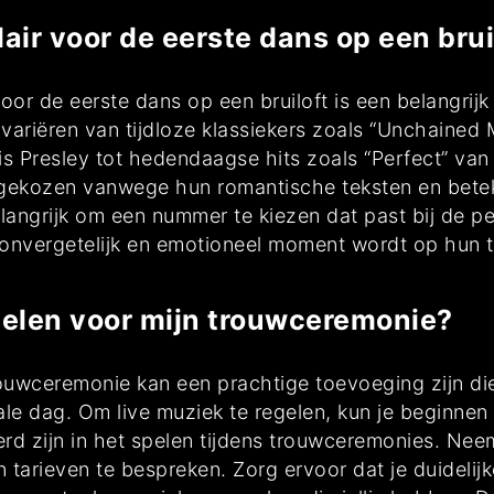
ir voor de eerste dans op een brui
or de eerste dans op een bruiloft is een belangrij
variëren van tijdloze klassiekers zoals “Unchaine
vis Presley tot hedendaagse hits zoals “Perfect” va
ekozen vanwege hun romantische teksten en betek
langrijk om een nummer te kiezen dat past bij de per
 onvergetelijk en emotioneel moment wordt op hun 
gelen voor mijn trouwceremonie?
rouwceremonie kan een prachtige toevoeging zijn di
ciale dag. Om live muziek te regelen, kun je beginne
rd zijn in het spelen tijdens trouwceremonies. Nee
 tarieven te bespreken. Zorg ervoor dat je duideli