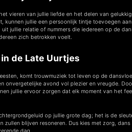
 het vieren van jullie liefde en het delen van geluk
st, kunnen jullie een persoonlijk tintje toevoegen aa
uit jullie relatie of nummers die iedereen op de da
dereen zich betrokken voelt.
in de Late Uurtjes
 feesten, komt trouwmuziek tot leven op de dansvloe
 een onvergetelijke avond vol plezier en vreugde. D
nen jullie ervoor zorgen dat elk moment van het fee
htergrondgeluid op jullie grote dag; het is de sleu
en zullen blijven resoneren. Dus kies met zorg, dans 
overende dag.