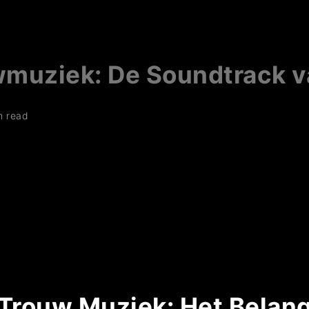
muziek: De Soundtrack va
n read
 Trouw Muziek: Het Belan