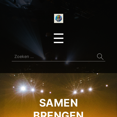
onedirectionfan
Menu
☰
Zoeken
naar:
SAMEN
BRENGEN