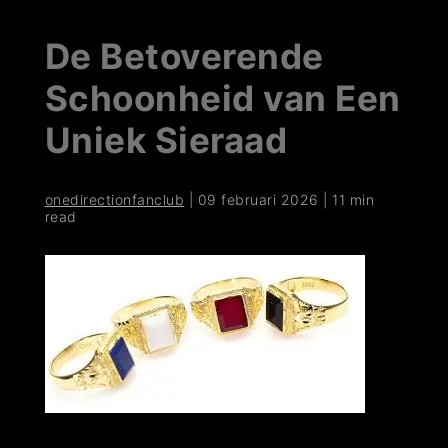
De Betoverende
Schoonheid van Een
Uniek Sieraad
onedirectionfanclub
|
09 februari 2026
|
11 min
read