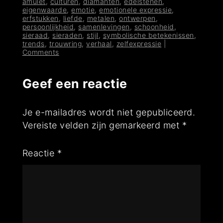
amulet
,
culturen
,
diamanten
,
edelstenen
,
eigenwaarde
,
emotie
,
emotionele expressie
,
erfstukken
,
liefde
,
metalen
,
ontwerpen
,
persoonlijkheid
,
samenlevingen
,
schoonheid
,
sieraad
,
sieraden
,
stijl
,
symbolische betekenissen
,
trends
,
trouwring
,
verhaal
,
zelfexpressie
|
Comments
Geef een reactie
Je e-mailadres wordt niet gepubliceerd.
Vereiste velden zijn gemarkeerd met
*
Reactie
*