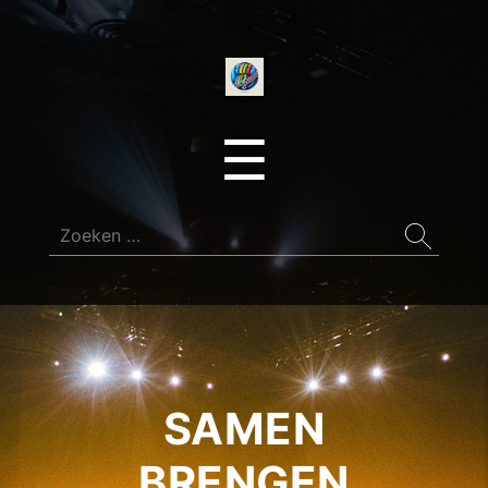
onedirectionfan
Menu
☰
Zoeken
naar:
SAMEN
BRENGEN