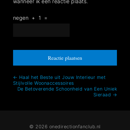
wanneer ik een reactie plaats.
negen
+
1
=
Bericht
←
Haal het Beste uit Jouw Interieur met
Stijlvolle Woonaccessoires
navigatie
De Betoverende Schoonheid van Een Uniek
Sieraad
→
© 2026 onedirectionfanclub.nl