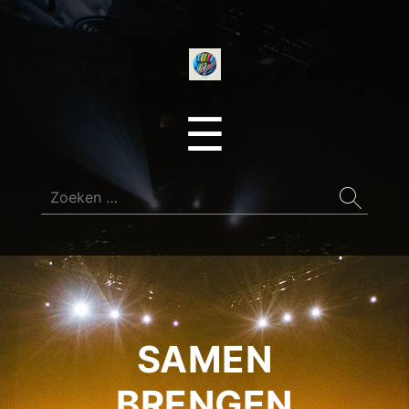
onedirectionfan
Menu
☰
Zoeken
naar:
SAMEN
BRENGEN