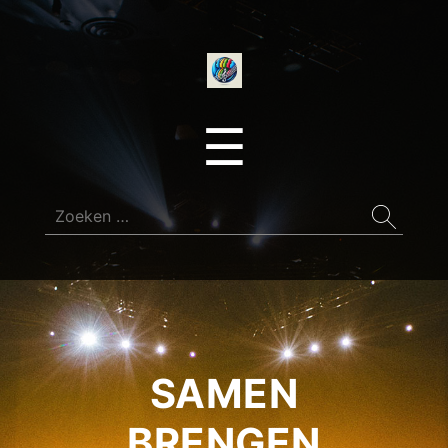
onedirectionfan
Menu
☰
Zoeken
naar:
SAMEN
BRENGEN