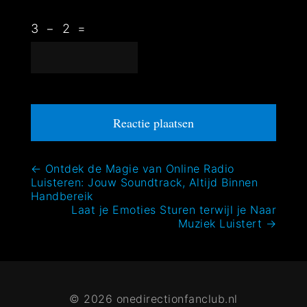
3
−
2
=
Bericht
←
Ontdek de Magie van Online Radio
Luisteren: Jouw Soundtrack, Altijd Binnen
navigatie
Handbereik
Laat je Emoties Sturen terwijl je Naar
Muziek Luistert
→
© 2026 onedirectionfanclub.nl