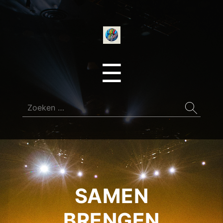
onedirectionfan
Menu
☰
Zoeken
naar:
SAMEN
BRENGEN