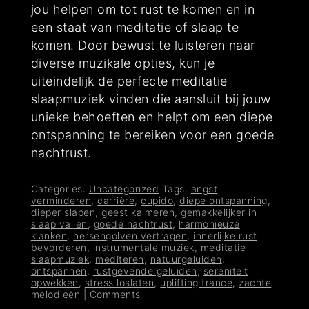
jou helpen om tot rust te komen en in
een staat van meditatie of slaap te
komen. Door bewust te luisteren naar
diverse muzikale opties, kun je
uiteindelijk de perfecte meditatie
slaapmuziek vinden die aansluit bij jouw
unieke behoeften en helpt om een diepe
ontspanning te bereiken voor een goede
nachtrust.
Categories:
Uncategorized
Tags:
angst
verminderen
,
carrière
,
cupido
,
diepe ontspanning
,
dieper slapen
,
geest kalmeren
,
gemakkelijker in
slaap vallen
,
goede nachtrust
,
harmonieuze
klanken
,
hersengolven vertragen
,
innerlijke rust
bevorderen
,
instrumentale muziek
,
meditatie
slaapmuziek
,
mediteren
,
natuurgeluiden
,
ontspannen
,
rustgevende geluiden
,
sereniteit
opwekken
,
stress loslaten
,
uplifting trance
,
zachte
melodieën
|
Comments