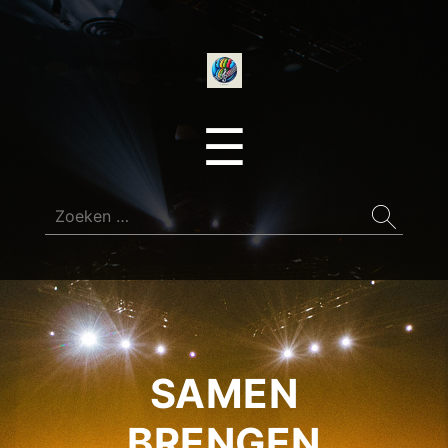
onedirectionfan
Menu
☰
Zoeken
naar:
SAMEN
BRENGEN