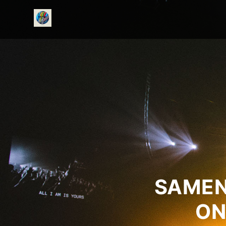
onedirectionfanclub.nl
SAMEN
ON