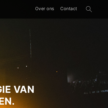
Zoeken
Over ons
Contact
naar:
IE VAN
EN.