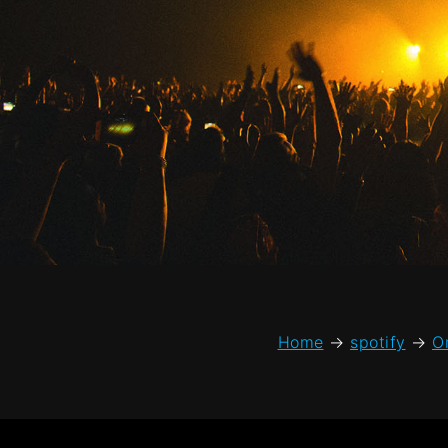
Home
→
spotify
→
O