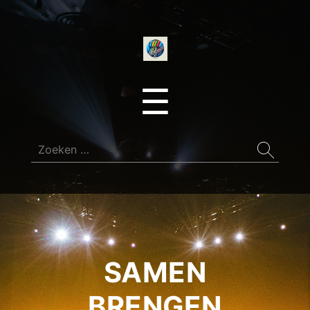
onedirectionfan
Menu
☰
Zoeken
naar:
SAMEN
BRENGEN