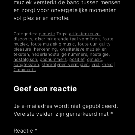
muziek versterkt de band tussen mensen
en zorgt voor onvergetelijke momenten
vol plezier en emotie.
Categories:
q music
Tags:
artiestenkeuze
,
discohits
,
discriminerende taal vermijden
,
foute
muziek
,
foute muziek q music
,
foute uur
,
guilty
pleasure
,
herkenning
,
kwalitatieve muziek en
teksten
,
nederlandstalige nummers
,
nostalgie
,
nostalgisch
,
popnummers
,
positief
,
qmusic
,
songteksten
,
stereotypen vermijden
,
vrolijkheid
|
Comments
Geef een reactie
Je e-mailadres wordt niet gepubliceerd.
Vereiste velden zijn gemarkeerd met
*
Reactie
*