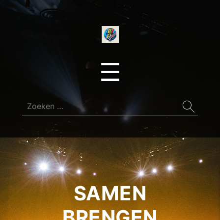
onedirectionfan
Menu
☰
Zoeken
naar:
SAMEN
BRENGEN