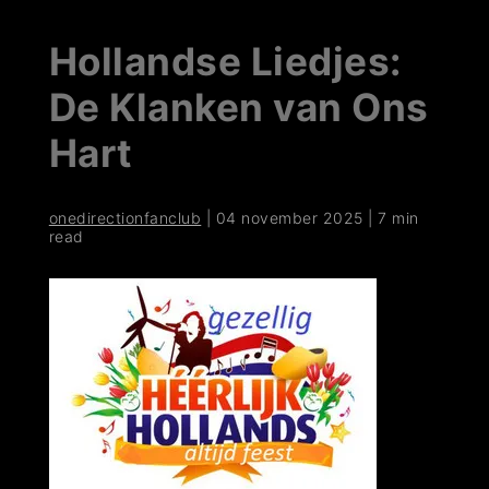
Hollandse Liedjes:
De Klanken van Ons
Hart
onedirectionfanclub
|
04 november 2025
|
7 min
read