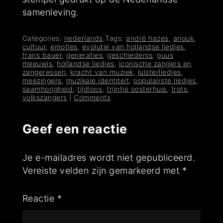
samenleving.
Categories:
nederlands
Tags:
andré hazes
,
anouk
,
cultuur
,
emoties
,
evolutie van hollandse liedjes
,
frans bauer
,
generaties
,
geschiedenis
,
guus
meeuwis
,
hollandse liedjes
,
iconische zangers en
zangeressen
,
kracht van muziek
,
luisterliedjes
,
meezingers
,
muzikale identiteit
,
populairste liedjes
,
saamhorigheid
,
tijdloos
,
trijntje oosterhuis
,
trots
,
volkszangers
|
Comments
Geef een reactie
Je e-mailadres wordt niet gepubliceerd.
Vereiste velden zijn gemarkeerd met
*
Reactie
*