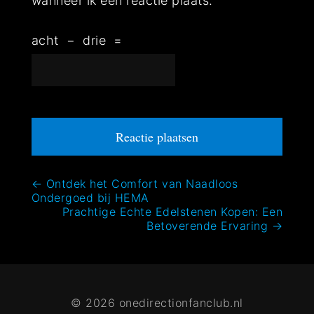
wanneer ik een reactie plaats.
acht
−
drie
=
Bericht
←
Ontdek het Comfort van Naadloos
Ondergoed bij HEMA
navigatie
Prachtige Echte Edelstenen Kopen: Een
Betoverende Ervaring
→
© 2026 onedirectionfanclub.nl