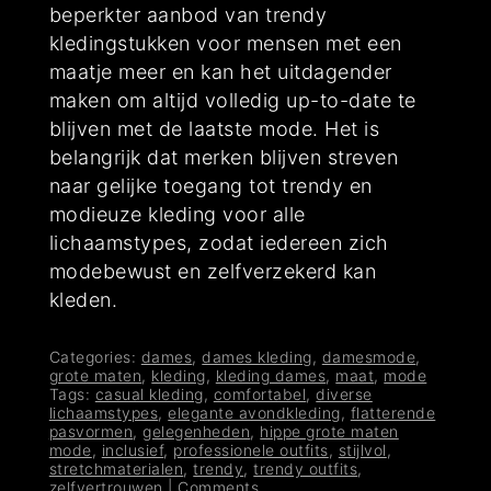
beperkter aanbod van trendy
kledingstukken voor mensen met een
maatje meer en kan het uitdagender
maken om altijd volledig up-to-date te
blijven met de laatste mode. Het is
belangrijk dat merken blijven streven
naar gelijke toegang tot trendy en
modieuze kleding voor alle
lichaamstypes, zodat iedereen zich
modebewust en zelfverzekerd kan
kleden.
Categories:
dames
,
dames kleding
,
damesmode
,
grote maten
,
kleding
,
kleding dames
,
maat
,
mode
Tags:
casual kleding
,
comfortabel
,
diverse
lichaamstypes
,
elegante avondkleding
,
flatterende
pasvormen
,
gelegenheden
,
hippe grote maten
mode
,
inclusief
,
professionele outfits
,
stijlvol
,
stretchmaterialen
,
trendy
,
trendy outfits
,
zelfvertrouwen
|
Comments