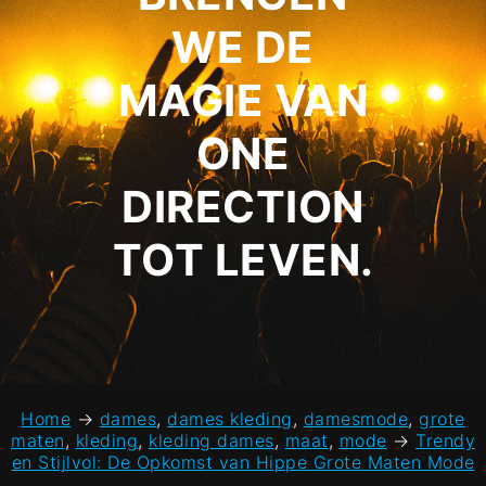
WE DE
MAGIE VAN
ONE
DIRECTION
TOT LEVEN.
Home
→
dames
,
dames kleding
,
damesmode
,
grote
maten
,
kleding
,
kleding dames
,
maat
,
mode
→
Trendy
en Stijlvol: De Opkomst van Hippe Grote Maten Mode