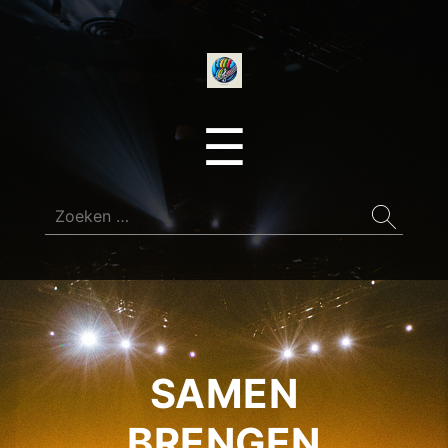
onedirectionfan
Menu
☰
Zoeken
naar:
SAMEN
BRENGEN