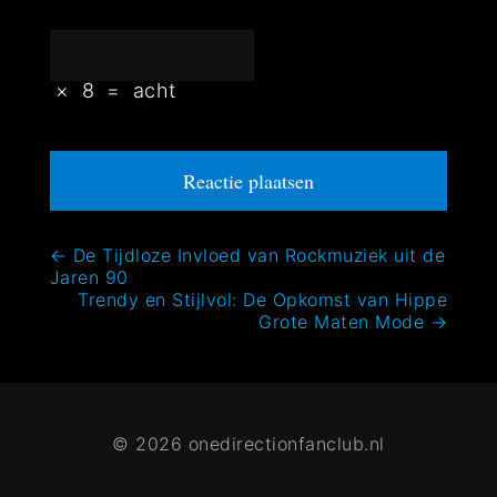
×
8
=
acht
Bericht
←
De Tijdloze Invloed van Rockmuziek uit de
Jaren 90
navigatie
Trendy en Stijlvol: De Opkomst van Hippe
Grote Maten Mode
→
© 2026 onedirectionfanclub.nl