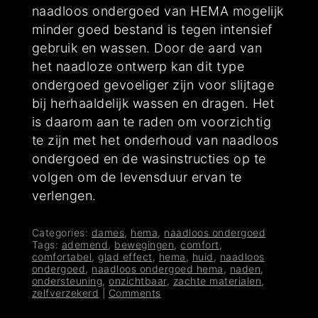
naadloos ondergoed van HEMA mogelijk
minder goed bestand is tegen intensief
gebruik en wassen. Door de aard van
het naadloze ontwerp kan dit type
ondergoed gevoeliger zijn voor slijtage
bij herhaaldelijk wassen en dragen. Het
is daarom aan te raden om voorzichtig
te zijn met het onderhoud van naadloos
ondergoed en de wasinstructies op te
volgen om de levensduur ervan te
verlengen.
Categories:
dames
,
hema
,
naadloos ondergoed
Tags:
ademend
,
bewegingen
,
comfort
,
comfortabel
,
glad effect
,
hema
,
huid
,
naadloos
ondergoed
,
naadloos ondergoed hema
,
naden
,
ondersteuning
,
onzichtbaar
,
zachte materialen
,
zelfverzekerd
|
Comments