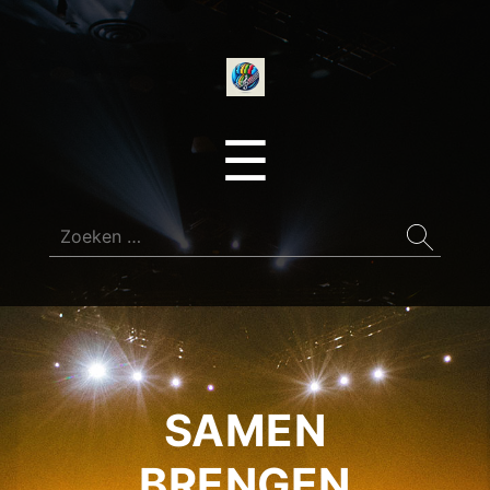
onedirectionfan
Menu
☰
Zoeken
naar:
SAMEN
BRENGEN