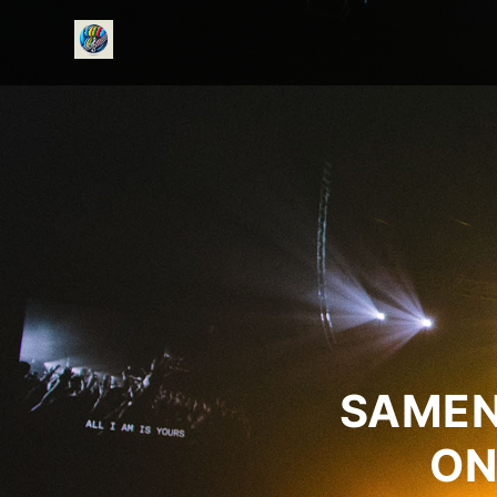
onedirectionfanclub.nl
SAMEN
ON