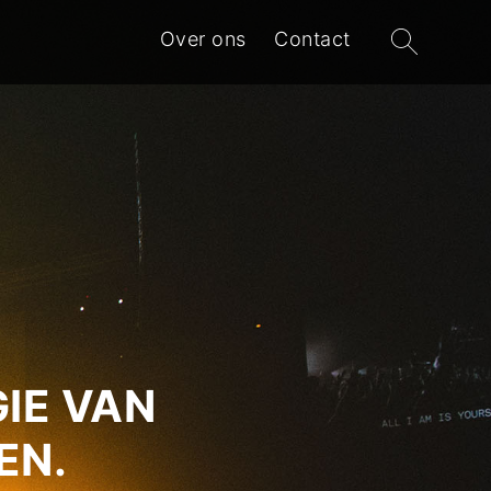
Zoeken
Over ons
Contact
naar:
IE VAN
EN.