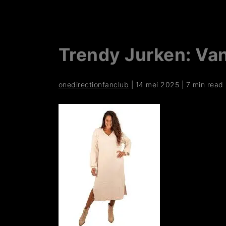
Trendy Jurken: Van
onedirectionfanclub
|
14 mei 2025
|
7 min read