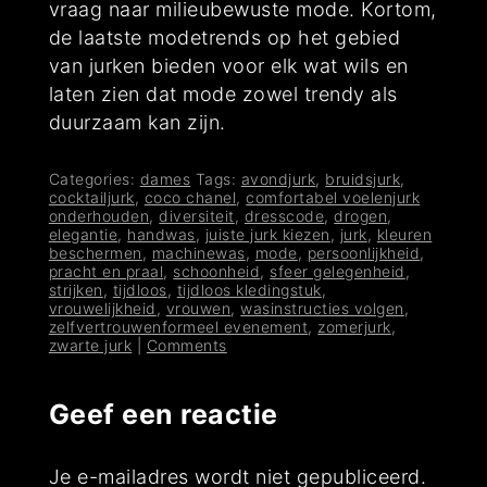
vraag naar milieubewuste mode. Kortom,
de laatste modetrends op het gebied
van jurken bieden voor elk wat wils en
laten zien dat mode zowel trendy als
duurzaam kan zijn.
Categories:
dames
Tags:
avondjurk
,
bruidsjurk
,
cocktailjurk
,
coco chanel
,
comfortabel voelenjurk
onderhouden
,
diversiteit
,
dresscode
,
drogen
,
elegantie
,
handwas
,
juiste jurk kiezen
,
jurk
,
kleuren
beschermen
,
machinewas
,
mode
,
persoonlijkheid
,
pracht en praal
,
schoonheid
,
sfeer gelegenheid
,
strijken
,
tijdloos
,
tijdloos kledingstuk
,
vrouwelijkheid
,
vrouwen
,
wasinstructies volgen
,
zelfvertrouwenformeel evenement
,
zomerjurk
,
zwarte jurk
|
Comments
Geef een reactie
Je e-mailadres wordt niet gepubliceerd.