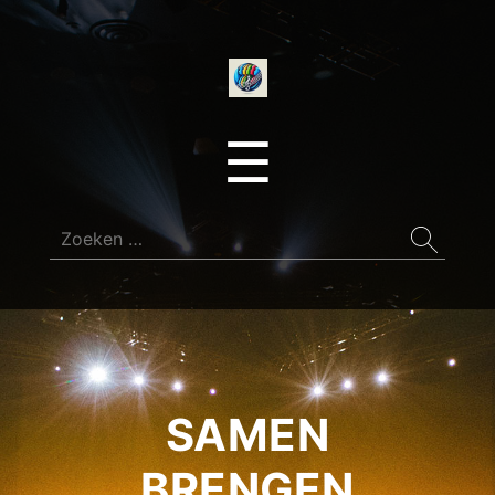
onedirectionfan
Menu
☰
Zoeken
naar:
SAMEN
BRENGEN