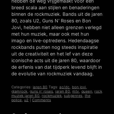
hebben de weg vrijgemaakt voor een
breed scala aan stijlen en benaderingen
binnen de rockmuziek. Bands uit de jaren
80, zoals U2, Guns N’ Roses en Bon
Jovi, hebben niet alleen grenzen verlegd
met hun muziek, maar ook met hun
imago en live-optredens. Hedendaagse
rockbands putten nog steeds inspiratie
uit de creativiteit en het lef van deze
iconische acts uit de jaren 80, waardoor
de erfenis van dat tijdperk levend blijft in
de evolutie van rockmuziek vandaag.
Categories:
jaren 80
Tags:
ac/dc
,
bon jovi
,
glamrock
,
guns n' roses
,
jaren 80
,
mtv
,
queen
,
rock
muziek jaren 80
,
rockmuziek
,
subgenres
,
the
police
,
u2
|
Comments