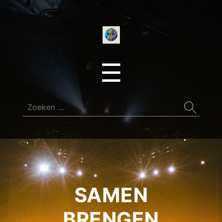
onedirectionfan
Menu
☰
Zoeken
naar:
SAMEN
BRENGEN