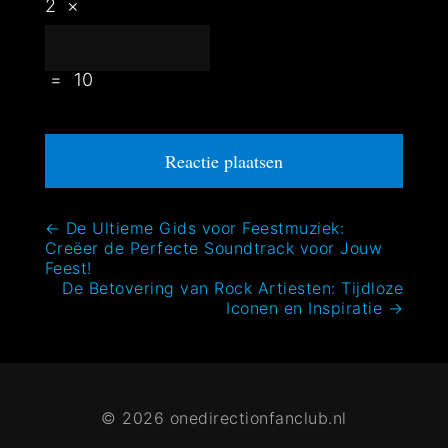
2
×
=
10
Bericht
←
De Ultieme Gids voor Feestmuziek:
Creëer de Perfecte Soundtrack voor Jouw
navigatie
Feest!
De Betovering van Rock Artiesten: Tijdloze
Iconen en Inspiratie
→
© 2026 onedirectionfanclub.nl