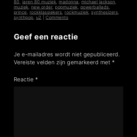
80
,
jaren 80 muziek
,
madonna
,
michael jackson
,
muziek
,
new order
,
popmuziek
,
powerballads
,
prince
,
rockklassiekers
,
rockmuziek
,
synthesizers
,
synthpop
,
u2
|
Comments
Geef een reactie
Je e-mailadres wordt niet gepubliceerd.
Vereiste velden zijn gemarkeerd met
*
Reactie
*