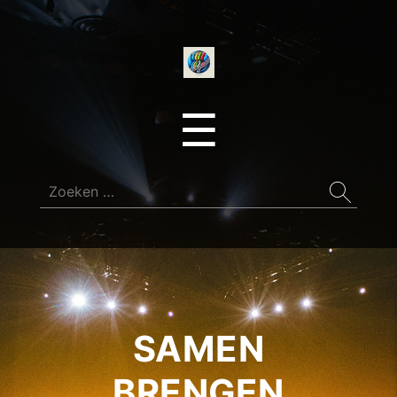
onedirectionfan
Menu
☰
Zoeken
naar:
SAMEN
BRENGEN