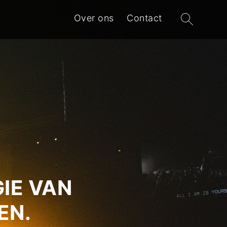
Zoeken
Over ons
Contact
naar:
IE VAN
EN.