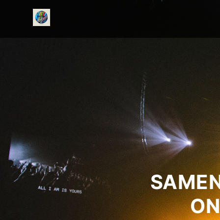
onedirectionfanclub.nl
SAMEN
ON