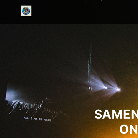
onedirectionfanclub.nl
SAMEN
ON