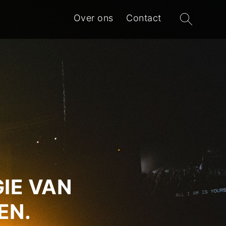
Zoeken
Over ons
Contact
naar:
IE VAN
EN.