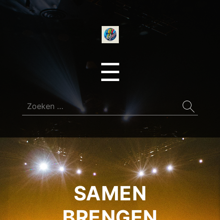
onedirectionfan
Menu
☰
Zoeken
naar:
SAMEN
BRENGEN