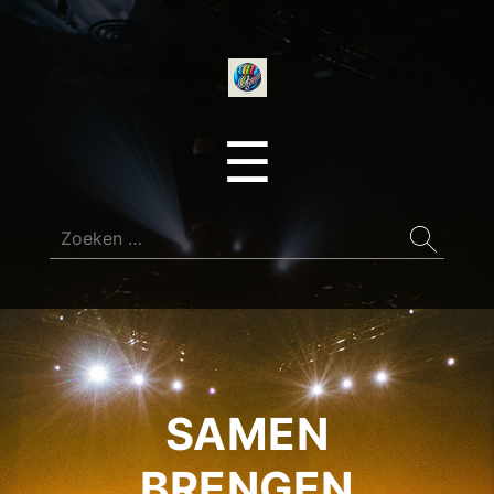
onedirectionfan
Menu
☰
Zoeken
naar:
SAMEN
BRENGEN