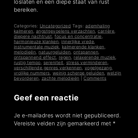
loslaten en een diepe staat van rust
bereiken.
Categories:
Uncategorized
Tags:
ademhaling
kalmeren
,
angstgevoelens verzachten
,
carrière
,
diepere nachtrust
,
focus en concentratie
,
harmonieuze klanken
,
innerlijke vrede
,
instrumentale muziek
,
kalmerende klanken
,
melodieën
,
natuurgeluiden
,
ontspannen
,
ontspannend effect
,
regen
,
relaxerende muziek
,
rustig tempo
,
sereniteit
,
stress verminderen
,
verschillende genres verkennen
,
vogelgezang
,
vrolijke nummers
,
weinig scherpe geluiden
,
welzijn
bevorderen
,
zachte melodieën
|
Comments
Geef een reactie
Je e-mailadres wordt niet gepubliceerd.
Vereiste velden zijn gemarkeerd met
*