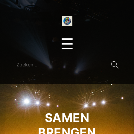
onedirectionfan
Menu
☰
Zoeken
naar:
SAMEN
BRENGEN