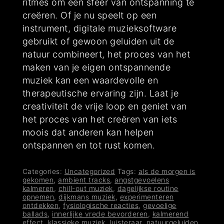
ritmes om een sfeer van ontspanning te
creëren. Of je nu speelt op een
instrument, digitale muzieksoftware
gebruikt of gewoon geluiden uit de
natuur combineert, het proces van het
maken van je eigen ontspannende
muziek kan een waardevolle en
therapeutische ervaring zijn. Laat je
creativiteit de vrije loop en geniet van
het proces van het creëren van iets
moois dat anderen kan helpen
ontspannen en tot rust komen.
Categories:
Uncategorized
Tags:
als de morgen is
gekomen
,
ambient tracks
,
angstgevoelens
kalmeren
,
chill-out muziek
,
dagelijkse routine
opnemen
,
dijkmans muziek
,
experimenteren
ontdekken
,
fysiologische reacties
,
gevoelige
ballads
,
innerlijke vrede bevorderen
,
kalmerend
effect
,
klassieke muziek
,
luisteraar
,
natuurgeluiden
,