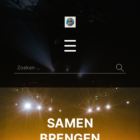
onedirectionfan
Menu
☰
Zoeken
naar:
SAMEN
BRENGEN