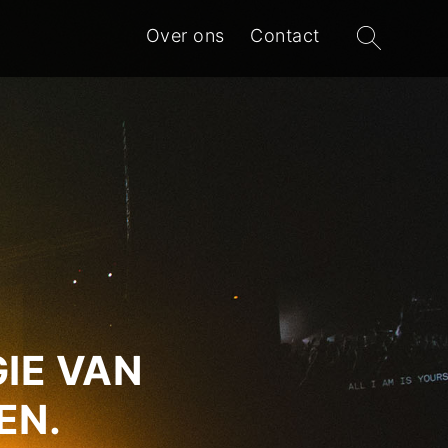
Zoeken
Over ons
Contact
naar:
IE VAN
EN.