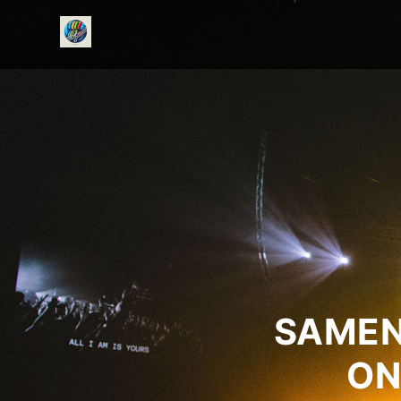
onedirectionfanclub.nl
SAMEN
ON