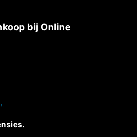
nkoop bij Online
n.
nsies.